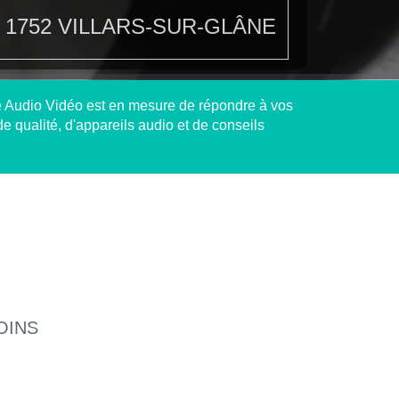
1752 VILLARS-SUR-GLÂNE
e Audio Vidéo est en mesure de répondre à vos
e qualité, d'appareils audio et de conseils
OINS