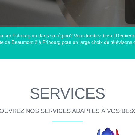
ia sur Fribourg ou dans sa région? Vous tombez bien ! Demierr
ute de Beaumont 2 à Fribourg pour un large choix de télévisons d
SERVICES
OUVREZ NOS SERVICES ADAPTÉS Á VOS BES